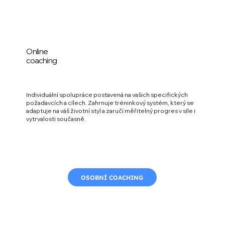
Online
coaching
Individuální spolupráce postavená na vašich specifických
požadavcích a cílech. Zahrnuje tréninkový systém, který se
adaptuje na váš životní styl a zaručí měřitelný progres v síle i
vytrvalosti současně.
OSOBNÍ COACHING