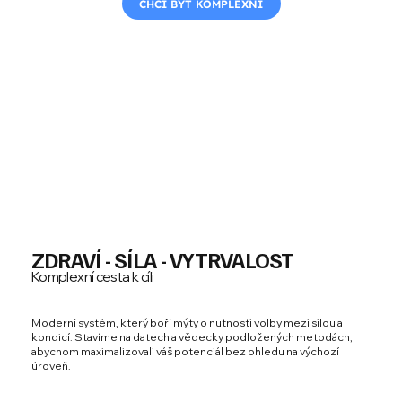
CHCI BÝT KOMPLEXNÍ
ZDRAVÍ - SÍLA - VYTRVALOST
Komplexní cesta k cíli
Moderní systém, který boří mýty o nutnosti volby mezi silou a
kondicí. Stavíme na datech a vědecky podložených metodách,
abychom maximalizovali váš potenciál bez ohledu na výchozí
úroveň.