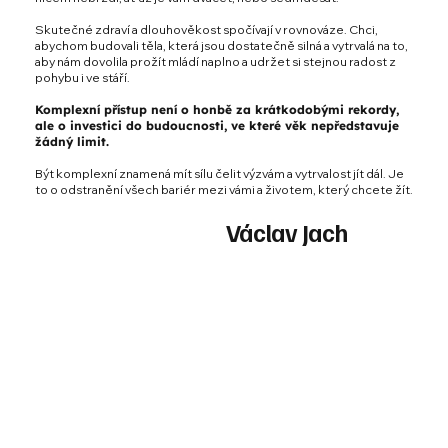
Skutečné zdraví a dlouhověkost spočívají v rovnováze. Chci,
abychom budovali těla, která jsou dostatečně silná a vytrvalá na to,
aby nám dovolila prožít mládí naplno a udržet si stejnou radost z
pohybu i ve stáří.
Komplexní přístup není o honbě za krátkodobými rekordy,
ale o investici do budoucnosti, ve které věk nepředstavuje
žádný limit.
Být komplexní znamená mít sílu čelit výzvám a vytrvalost jít dál. Je
to o odstranění všech bariér mezi vámi a životem, který chcete žít.
Václav Jach