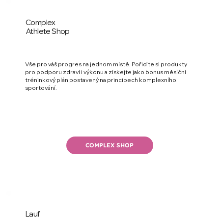
Complex
Athlete Shop
Vše pro váš progres na jednom místě. Pořiďte si produkty
pro podporu zdraví i výkonu a získejte jako bonus měsíční
tréninkový plán postavený na principech komplexního
sportování.
COMPLEX SHOP
Lauf