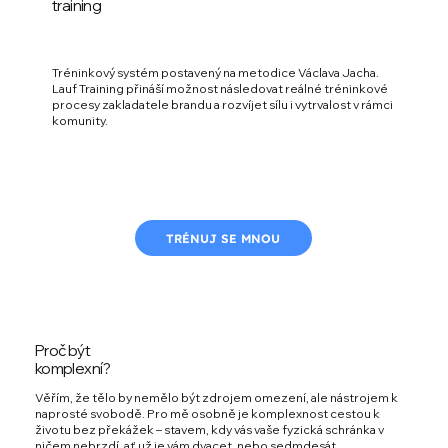
training
Tréninkový systém postavený na metodice Václava Jacha.
Lauf Training přináší možnost následovat reálné tréninkové
procesy zakladatele brandu a rozvíjet sílu i vytrvalost v rámci
komunity.
TRÉNUJ SE MNOU
Proč být
komplexní?
Věřím, že tělo by nemělo být zdrojem omezení, ale nástrojem k
naprosté svobodě. Pro mě osobně je komplexnost cestou k
životu bez překážek – stavem, kdy vás vaše fyzická schránka v
ničem nebrzdí, ať už je vám dvacet, nebo sedmdesát.