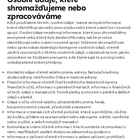
shromažďujeme nebo
zpracováváme
Když používáme termín „osobní údaje“, máme na mysli informace,
které identifikují vás nebo jinou osobu nebo které s vámi lze rozumně
spojit. Osobní údaje nezahrnují informace, které jsou shromážděny
anonymně nebo které byly deidentifikovány, takže je nelze
identifikovat nebo s vámi rozumně spojit. Můžeme shromažďovat
nebo zpracovávat následující kategorie osobních údajů, včetně
závěrů vyvozených z těchto osobních údajů, v závislosti na tom, jakým
způsobem se Službami pracujete, kde žijete a jak to povolují nebo
vyžadují platné právní předpisy:
Kontaktní údaje včetně vašeho jména, adresy, fakturační adresy,
dodací adresy, telefonního čísla a e-mailové adresy.
Finanční informace včetně čísel kreditních a debetních karet a
finančních účtů, informací o platebních kartách, informací o finančních
účtech, údajů o transakcích, formě platby, potvrzení o platbě a dalších
údajů o platbě.
Údaje o účtu včetně vašeho uživatelského jména, hesla,
bezpečnostních otázek, předvoleb a nastavení.
Informace o transakcích včetně položek, které si prohlížíte, vložíte
do košíku, přidáte na seznam přání nebo zakoupíte, vrátíte, vyměníte
nebo zrušíte, a vašich minulých transakcí.
Komunikace s námi včetně informací, které uvedete v komunikaci s
námi, například při zasílání dotazu na zákaznickou podporu.
Informace o zařízení včetně informací o vašem zařízení, prohlížeči