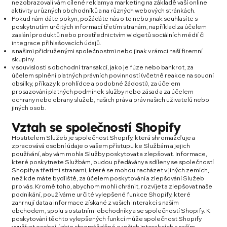
nezobrazovali vám cílené reklamy a marketing na základě vaší online
aktivity u různých obchodníků a na různých webových stránkách.
Pokud nám dáte pokyn, požádáte nás o to nebo jinak souhlasíte s
poskytnutím určitých informací třetím stranám, například za účelem
zaslání produktů nebo prostřednictvím widgetů sociálních médií či
integrace přihlašovacích údajů.
s našimi přidruženými společnostmi nebo jinak v rámci naší firemní
skupiny.
v souvislosti s obchodní transakcí, jako je fúze nebo bankrot, za
účelem splnění platných právních povinností (včetně reakce na soudní
obsílky, příkazy k prohlídce a podobné žádosti), za účelem
prosazování platných podmínek služby nebo zásad a za účelem
ochrany nebo obrany služeb, našich práv a práv našich uživatelů nebo
jiných osob.
Vztah se společností Shopify
Hostitelem Služeb je společnost Shopify, která shromažďuje a
zpracovává osobní údaje o vašem přístupu ke Službám a jejich
používání, aby vám mohla Služby poskytovat a zlepšovat. Informace,
které poskytnete Službám, budou předávány a sdíleny se společností
Shopify a třetími stranami, které se mohou nacházet v jiných zemích,
než kde máte bydliště, za účelem poskytování a zlepšování Služeb
pro vás. Kromě toho, abychom mohli chránit, rozvíjet a zlepšovat naše
podnikání, používáme určité vylepšené funkce Shopify, které
zahrnují data a informace získané z vašich interakcí s naším
obchodem, spolu s ostatními obchodníky a se společností Shopify. K
poskytování těchto vylepšených funkcí může společnost Shopify
využívat osobní údaje shromážděné o vašich interakcích s naším