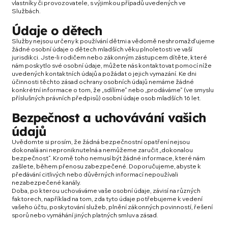
vlastníky či provozovatele, s výjimkou případů uvedených ve
Službách.
Údaje o dětech
Služby nejsou určeny k používání dětmi a vědomě neshromažďujeme
žádné osobní údaje o dětech mladších věku plnoletosti ve vaší
jurisdikci. Jste-li rodičem nebo zákonným zástupcem dítěte, které
nám poskytlo své osobní údaje, můžete nás kontaktovat pomocí níže
uvedených kontaktních údajů a požádat o jejich vymazání. Ke dni
účinnosti těchto zásad ochrany osobních údajů nemáme žádné
konkrétní informace o tom, že „sdílíme“ nebo „prodáváme“ (ve smyslu
příslušných právních předpisů) osobní údaje osob mladších 16 let.
Bezpečnost a uchovávání vašich
údajů
Uvědomte si prosím, že žádná bezpečnostní opatření nejsou
dokonalá ani neproniknutelná a nemůžeme zaručit „dokonalou
bezpečnost“. Kromě toho nemusí být žádné informace, které nám
zašlete, během přenosu zabezpečené. Doporučujeme, abyste k
předávání citlivých nebo důvěrných informací nepoužívali
nezabezpečené kanály.
Doba, po kterou uchováváme vaše osobní údaje, závisí na různých
faktorech, například na tom, zda tyto údaje potřebujeme k vedení
vašeho účtu, poskytování služeb, plnění zákonných povinností, řešení
sporů nebo vymáhání jiných platných smluv a zásad.