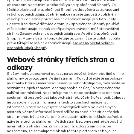
obchodem, s ostatními obchodníky a se společností Shopify. Za
těchto okolností je společnost Shopify odpovědná za zpracování
vašich osobních údajů, včetně reakce na vaše žádosti o uplatnění
vašich práv ohledně použití vašich osobních údajů pro tyto účely.
Chcete-li se dozvědět více o tom, jak společnost Shopify používá
vaše osobní údaje, a o vašich případných právech, můžete navštívit
stránky
Zásady ochrany osobních údajů spotřebitelů společnosti
Shopify
. V závislosti na tom, kde žijete, zde můžete uplatnit určitá
práva týkající se vašich osobních údajů.
Odkaz na portál ochrany
osobních údajů Shopify
.
Webové stránky třetích stran a
odkazy
Služby mohou obsahovat odkazy na webové stránky nebo jiné online
platformy provozované třetími stranami. Pokud přejdete na odkazy
na stránky, které s námi nesouvisí ani je nekontrolujeme, měli byste se
seznámit s jejich zásadami ochrany osobních údajů a bezpečnosti a
dalšími podmínkami. Nezaručujeme ani neodpovídáme za ochranu
soukromí či bezpečnost takových stránek, včetně přesnosti, úplnosti
nebo spolehlivosti informací na těchto stránkách nalezených.
Informace, které poskytujete na veřejných nebo poloveřejných
místech, včetně informací, které sdílíte na sociálních sítích třetích
stran, mohou být také viditelné pro ostatní uživatele Služeb a/nebo
uživatele těchto platforem třetích stran bez omezení jejich použití
námi nebo třetí stranou. Zahrnutí těchto odkazů samo o sobě
neznamená, že schvalujeme obsah těchto platforem nebo jejich