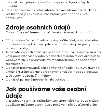
nebo síťovém připojení, vaší IP adresy a dalších jedinečných
identifikátorů.
Informace o použití včetně informací o vaší interakci se službami,
včetně toho, jak a kdy se službami pracujete nebo se v nich
pohybujete.
Zdroje osobních údajů
Osobní údaje můžeme shromažďovat z následujících zdrojů:
Přímo od vás včetně případů, kdy si vytvoříte účet, navštívíte nebo
používáte Služby, komunikujete s námi nebo nám jinak poskytnete
své osobní údaje;
Automaticky prostřednictvím služeb včetně údajů z vašeho zařízení,
když používáte naše produkty nebo služby nebo navštěvujete naše
webové stránky, a prostřednictvím souborů cookie a podobných
technologií;
Od našich poskytovatelů služeb včetně případů, kdy je využíváme k
umožnění určité technologie a kdy shromažďují nebo zpracovávají
vaše osobní údaje naším jménem;
Od našich partnerů nebo jiných třetích stran.
Jak používáme vaše osobní
údaje
V závislosti na tom, jak s námi komunikujete nebo kterou ze služeb
používáte, můžeme osobní údaje používat k následujícím účelům: