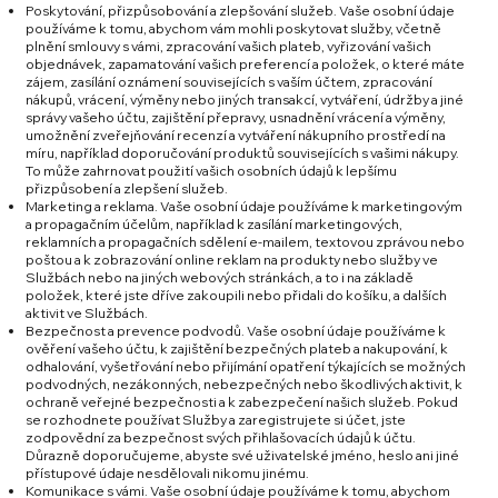
Poskytování, přizpůsobování a zlepšování služeb. Vaše osobní údaje
používáme k tomu, abychom vám mohli poskytovat služby, včetně
plnění smlouvy s vámi, zpracování vašich plateb, vyřizování vašich
objednávek, zapamatování vašich preferencí a položek, o které máte
zájem, zasílání oznámení souvisejících s vaším účtem, zpracování
nákupů, vrácení, výměny nebo jiných transakcí, vytváření, údržby a jiné
správy vašeho účtu, zajištění přepravy, usnadnění vrácení a výměny,
umožnění zveřejňování recenzí a vytváření nákupního prostředí na
míru, například doporučování produktů souvisejících s vašimi nákupy.
To může zahrnovat použití vašich osobních údajů k lepšímu
přizpůsobení a zlepšení služeb.
Marketing a reklama. Vaše osobní údaje používáme k marketingovým
a propagačním účelům, například k zasílání marketingových,
reklamních a propagačních sdělení e-mailem, textovou zprávou nebo
poštou a k zobrazování online reklam na produkty nebo služby ve
Službách nebo na jiných webových stránkách, a to i na základě
položek, které jste dříve zakoupili nebo přidali do košíku, a dalších
aktivit ve Službách.
Bezpečnost a prevence podvodů. Vaše osobní údaje používáme k
ověření vašeho účtu, k zajištění bezpečných plateb a nakupování, k
odhalování, vyšetřování nebo přijímání opatření týkajících se možných
podvodných, nezákonných, nebezpečných nebo škodlivých aktivit, k
ochraně veřejné bezpečnosti a k zabezpečení našich služeb. Pokud
se rozhodnete používat Služby a zaregistrujete si účet, jste
zodpovědní za bezpečnost svých přihlašovacích údajů k účtu.
Důrazně doporučujeme, abyste své uživatelské jméno, heslo ani jiné
přístupové údaje nesdělovali nikomu jinému.
Komunikace s vámi. Vaše osobní údaje používáme k tomu, abychom