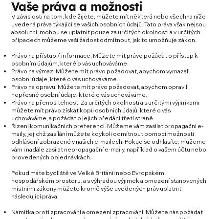
Vaše práva a možnosti
V závislosti na tom, kde žijete, můžete mít některá nebo všechna níže
uvedená práva týkající se vašich osobních údajů. Tato práva však nejsou
absolutní, mohou se uplatnit pouze za určitých okolností a v určitých
případech můžeme vaši žádost odmítnout, jak to umožňuje zákon.
Právo na přístup / informace. Můžete mít právo požádat o přístup k
osobním údajům, které o vás uchováváme.
Právo na výmaz. Můžete mít právo požadovat, abychom vymazali
osobní údaje, které o vás uchováváme.
Právo na opravu. Můžete mít právo požadovat, abychom opravili
nepřesné osobní údaje, které o vás uchováváme.
Právo na přenositelnost. Za určitých okolností a s určitými výjimkami
můžete mít právo získat kopii osobních údajů, které o vás
uchováváme, a požádat o jejich předání třetí straně.
Řízení komunikačních preferencí. Můžeme vám zasílat propagační e-
maily, jejichž zasílání můžete kdykoli odmítnout pomocí možnosti
odhlášení zobrazené v našich e-mailech. Pokud se odhlásíte, můžeme
vám i nadále zasílat nepropagační e-maily, například o vašem účtu nebo
provedených objednávkách.
Pokud máte bydliště ve Velké Británii nebo Evropském
hospodářském prostoru, a s výhradou výjimek a omezení stanovených
místními zákony můžete kromě výše uvedených práv uplatnit
následující práva:
Námitka proti zpracování a omezení zpracování: Můžete nás požádat