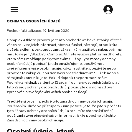
OCHRANA OSOBNÍCH ÚDAJŮ
Poslední aktualizace: 19. květen 2026
Complex Athlete provozuje tento obchod a webové stránky, včetně
všech souvisejících informací, obsahu, funkcí, nástrojů, produktů a
služeb, s cílem poskytnout vám, zákazníkům, zážitek z nakupování na
míru (dále jen „Služby“). Complex Athlete využívá platformu Shopify,
která nám umožňuje poskytovat vám Služby. Tyto zásady ochrany
osobních údajů popisují, jak shromažďujeme, používáme a
zveřejňujeme vaše osobní údaje, když navštívíte, používáte nebo
provedete nákup či jinou transakci prostřednictvím Služeb nebo s
námi jinak komunikujete. Pokud dojde k rozporu mezi našimi
Podmínkami služby a těmito Zásadami ochrany osobních údajů, platí
tyto Zásady ochrany osobních údajů, pokud jde o shromažďování,
zpracování a zveřejňování vašich osobních údajů.
Přečtěte si prosím pečlivě tyto zásady ochrany osobních údajů.
Používáním Služeb a přístupem k nim potvrzujete, že jste si přečetli
tyto Zásady ochrany osobních údajů a rozumíte shromažďování,
používání a zveřejňování vašich informací, jak je popsáno v těchto
Zásadách ochrany osobních údajů.
Osobní údaje, které