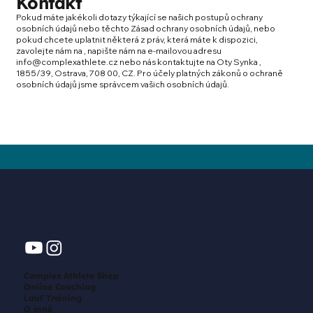
Kontakt
Pokud máte jakékoli dotazy týkající se našich postupů ochrany
osobních údajů nebo těchto Zásad ochrany osobních údajů, nebo
pokud chcete uplatnit některá z práv, která máte k dispozici,
zavolejte nám na , napište nám na e-mailovou adresu
info@complexathlete.cz
nebo nás kontaktujte na Oty Synka ,
1855/39, Ostrava, 708 00, CZ. Pro účely platných zákonů o ochraně
osobních údajů jsme správcem vašich osobních údajů.
Complex Athlete Shop
Online Coaching
Lauf Training
O mně