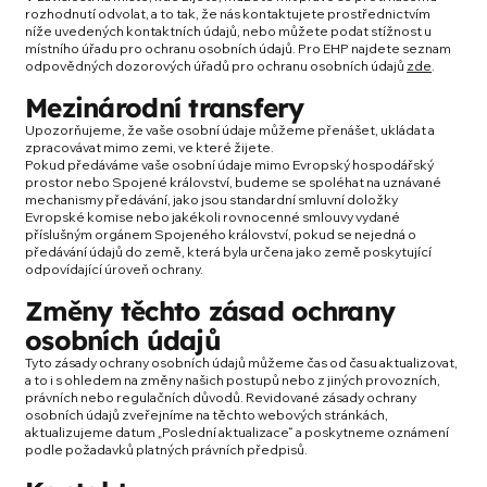
rozhodnutí odvolat, a to tak, že nás kontaktujete prostřednictvím
níže uvedených kontaktních údajů, nebo můžete podat stížnost u
místního úřadu pro ochranu osobních údajů. Pro EHP najdete seznam
odpovědných dozorových úřadů pro ochranu osobních údajů
zde
.
Mezinárodní transfery
Upozorňujeme, že vaše osobní údaje můžeme přenášet, ukládat a
zpracovávat mimo zemi, ve které žijete.
Pokud předáváme vaše osobní údaje mimo Evropský hospodářský
prostor nebo Spojené království, budeme se spoléhat na uznávané
mechanismy předávání, jako jsou standardní smluvní doložky
Evropské komise nebo jakékoli rovnocenné smlouvy vydané
příslušným orgánem Spojeného království, pokud se nejedná o
předávání údajů do země, která byla určena jako země poskytující
odpovídající úroveň ochrany.
Změny těchto zásad ochrany
osobních údajů
Tyto zásady ochrany osobních údajů můžeme čas od času aktualizovat,
a to i s ohledem na změny našich postupů nebo z jiných provozních,
právních nebo regulačních důvodů. Revidované zásady ochrany
osobních údajů zveřejníme na těchto webových stránkách,
aktualizujeme datum „Poslední aktualizace“ a poskytneme oznámení
podle požadavků platných právních předpisů.