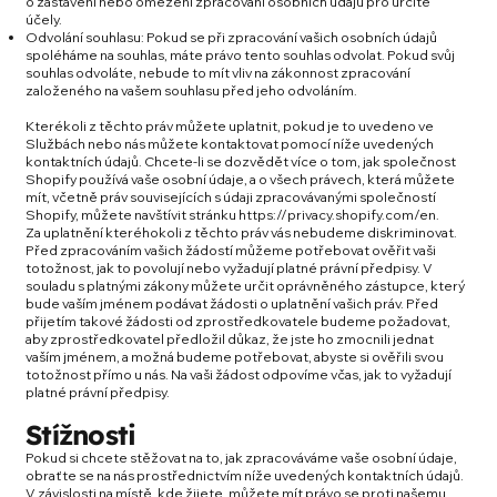
o zastavení nebo omezení zpracování osobních údajů pro určité
účely.
Odvolání souhlasu: Pokud se při zpracování vašich osobních údajů
spoléháme na souhlas, máte právo tento souhlas odvolat. Pokud svůj
souhlas odvoláte, nebude to mít vliv na zákonnost zpracování
založeného na vašem souhlasu před jeho odvoláním.
Kterékoli z těchto práv můžete uplatnit, pokud je to uvedeno ve
Službách nebo nás můžete kontaktovat pomocí níže uvedených
kontaktních údajů. Chcete-li se dozvědět více o tom, jak společnost
Shopify používá vaše osobní údaje, a o všech právech, která můžete
mít, včetně práv souvisejících s údaji zpracovávanými společností
Shopify, můžete navštívit stránku
https://privacy.shopify.com/en.
Za uplatnění kteréhokoli z těchto práv vás nebudeme diskriminovat.
Před zpracováním vašich žádostí můžeme potřebovat ověřit vaši
totožnost, jak to povolují nebo vyžadují platné právní předpisy. V
souladu s platnými zákony můžete určit oprávněného zástupce, který
bude vaším jménem podávat žádosti o uplatnění vašich práv. Před
přijetím takové žádosti od zprostředkovatele budeme požadovat,
aby zprostředkovatel předložil důkaz, že jste ho zmocnili jednat
vaším jménem, a možná budeme potřebovat, abyste si ověřili svou
totožnost přímo u nás. Na vaši žádost odpovíme včas, jak to vyžadují
platné právní předpisy.
Stížnosti
Pokud si chcete stěžovat na to, jak zpracováváme vaše osobní údaje,
obraťte se na nás prostřednictvím níže uvedených kontaktních údajů.
V závislosti na místě, kde žijete, můžete mít právo se proti našemu