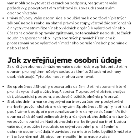
vám mohli poskytovat zákaznickou podporu, reagovat na vaše
požadavky, poskytovat vám efektivní služby a udržovat s vámi
obchodní vztahy.
Právní důvody. Vaše osobní údaje používáme k dodržování platných
zákonů nebo k reakci na platné právní postupy, včetně žádostí orgánů
činných v trestním řízení nebo vládních orgánů, k vyšetřování nebo
účasti na občanskoprávním zjišťování, potenciálních nebo skutečných
soudních sporech nebo jiných sporných právních řízeních a k
prosazování nebo vyšetřování možného porušení našich podmínek
nebo zásad.
Jak zveřejňujeme osobní údaje
Za určitých okolností můžeme vaše osobní údaje zpřístupnit třetím
stranám pro legitimní účely v souladu s těmito Zásadami ochrany
osobních údajů. Tyto okolnosti mohou zahrnovat:
Se společností Shopify, dodavateli a dalšími třetími stranami, které
pro nás vykonávají služby (např. správa IT, zpracování plateb, analýza
dat, zákaznická podpora, cloudové úložiště, plnění a přeprava).
S obchodními a marketingovými partnery za účelem poskytování
marketingových služeb a reklamy vám. Společnost Shopify například
používáme k podpoře personalizované reklamy se službami třetích
stran na základě vaší online aktivity u různých obchodníků a na různých
webových stránkách. Naši obchodní a marketingoví partneři budou
vaše údaje používat v souladu se svými vlastními prohlášeními o
ochraně osobních údajů. V závislosti na místě vašeho bydliště můžete
mít právo nám nařídit, abychom nesdíleli informace o vás a